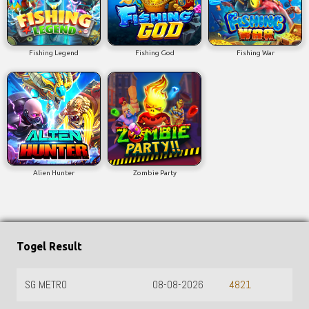
Fishing Legend
Fishing God
Fishing War
Alien Hunter
Zombie Party
Togel Result
SG METRO
08-08-2026
4821